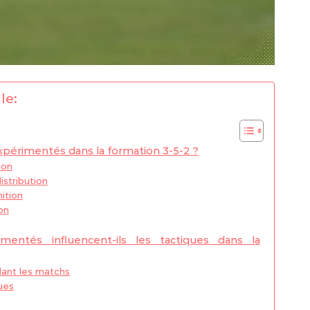
le:
expérimentés dans la formation 3-5-2 ?
ion
istribution
ition
on
entés influencent-ils les tactiques dans la
ant les matchs
ues