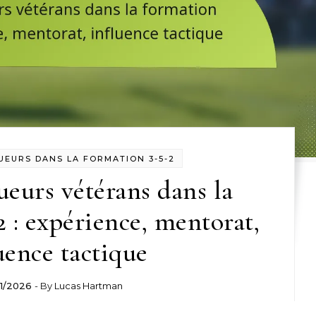
UEURS DANS LA FORMATION 3-5-2
ueurs vétérans dans la
2 : expérience, mentorat,
uence tactique
1/2026
- By
Lucas Hartman