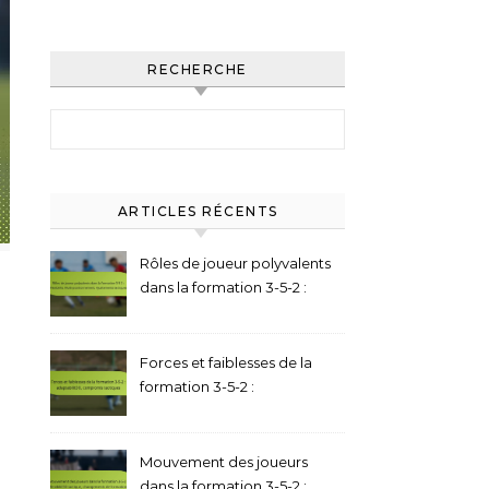
RECHERCHE
Search for:
ARTICLES RÉCENTS
Rôles de joueur polyvalents
dans la formation 3-5-2 :
Flexibilité, Multi-
positionnement,
Ajustements tactiques
Forces et faiblesses de la
formation 3-5-2 :
adaptabilité, compromis
tactiques
Mouvement des joueurs
dans la formation 3-5-2 :