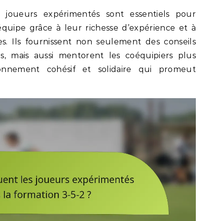
es joueurs expérimentés sont essentiels pour
quipe grâce à leur richesse d’expérience et à
es. Ils fournissent non seulement des conseils
s, mais aussi mentorent les coéquipiers plus
ronnement cohésif et solidaire qui promeut