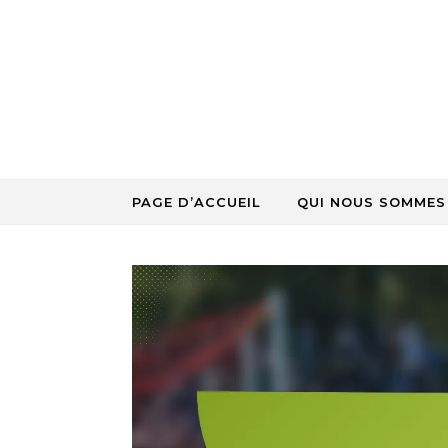
Skip to content
PAGE D’ACCUEIL
QUI NOUS SOMMES