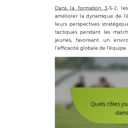
Dans la formation 3
-5-2, l
améliorer la dynamique de l’é
leurs perspectives stratégiqu
tactiques pendant les match
jeunes, favorisant un envi
l’efficacité globale de l’équipe.