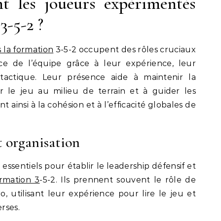
nt les joueurs expérimentés
3-5-2 ?
 la formation
3-5-2 occupent des rôles cruciaux
ce de l’équipe grâce à leur expérience, leur
tactique. Leur présence aide à maintenir la
ter le jeu au milieu de terrain et à guider les
 ainsi à la cohésion et à l’efficacité globales de
t organisation
essentiels pour établir le leadership défensif et
ormation 3
-5-2. Ils prennent souvent le rôle de
, utilisant leur expérience pour lire le jeu et
rses.