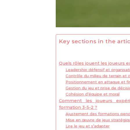
Key sections in the artic
Quels rôles jouent les joueurs 
Leadership défensif et organisat
Contrôle du milieu de terrain et d
Positionnement en attaque et fin
Gestion du jeu et prise de décisi
Cohésion d’équipe et moral
Comment les joueurs expérim
formation 3-5-2 ?
Ajustement des formations pend
Mise en œuvre de jeux stratégiq
Lire le jeu et s’adapter