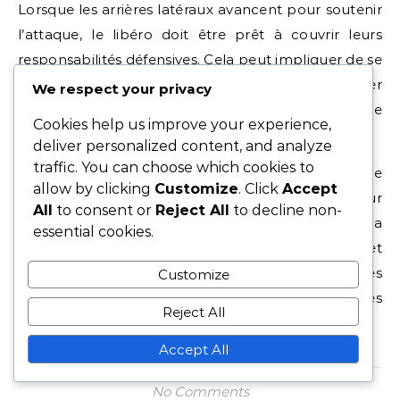
Lorsque les arrières latéraux avancent pour soutenir
l’attaque, le libéro doit être prêt à couvrir leurs
responsabilités défensives. Cela peut impliquer de se
déplacer latéralement ou de reculer pour s’assurer
We respect your privacy
qu’il n’y a pas de brèches laissées dans la ligne
Cookies help us improve your experience,
défensive.
deliver personalized content, and analyze
traffic. You can choose which cookies to
De plus, le libéro doit travailler en étroite
allow by clicking
Customize
. Click
Accept
collaboration avec les défenseurs centraux pour
All
to consent or
Reject All
to decline non-
établir une unité défensive cohésive. Cela inclut la
essential cookies.
coordination des assignations de marquage et
s’assurer que tout le monde est conscient de ses
Customize
rôles lors des coups de pied arrêtés ou face à des
Reject All
situations de haute pression.
Accept All
No Comments