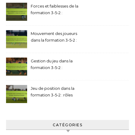
Ajustements tactiques
Forces et faiblesses de la
formation 3-5-2 :
adaptabilité, compromis
tactiques
Mouvement des joueurs
dans la formation 3-5-2 :
flexibilité tactique,
changements de formation
Gestion du jeu dans la
formation 3-5-2 :
ajustements en cours de
match, contrôle situationnel
Jeu de position dans la
formation 3-5-2 : rôles
tactiques, dynamiques
d’équipe
CATÉGORIES