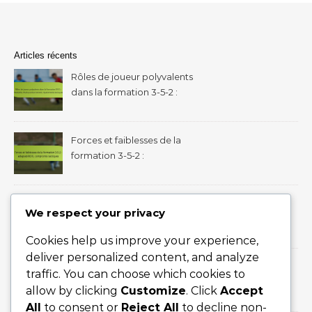
Articles récents
Rôles de joueur polyvalents
dans la formation 3-5-2 :
Flexibilité, Multi-
positionnement,
Ajustements tactiques
Forces et faiblesses de la
formation 3-5-2 :
adaptabilité, compromis
tactiques
Mouvement des joueurs
We respect your privacy
dans la formation 3-5-2 :
flexibilité tactique,
Cookies help us improve your experience,
changements de formation
deliver personalized content, and analyze
Gestion du jeu dans la
traffic. You can choose which cookies to
formation 3-5-2 :
allow by clicking
Customize
. Click
Accept
ajustements en cours de
All
to consent or
Reject All
to decline non-