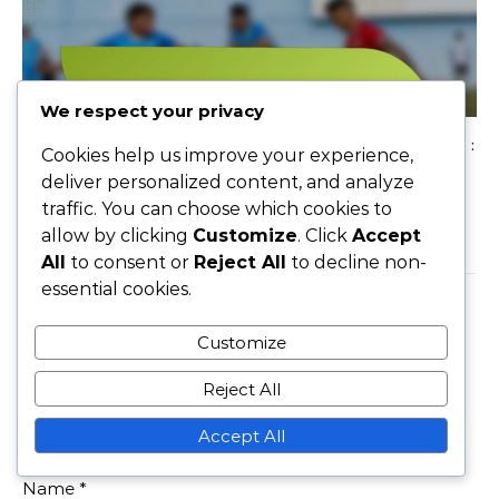
We respect your privacy
Rôles de joueur polyvalents dans la formation 3-5-2 :
Cookies help us improve your experience,
Flexibilité, Multi-positionnement, Ajustements
deliver personalized content, and analyze
tactiques
traffic. You can choose which cookies to
allow by clicking
Customize
. Click
Accept
20/02/2026
All
to consent or
Reject All
to decline non-
essential cookies.
LEAVE A REPLY
Customize
Reject All
Your email address will not be published.
Required
Accept All
fields are marked
*
Name
*