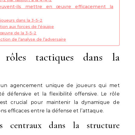
uvent-ils mettre en œuvre efficacement la
 joueurs dans la 3-5-2
tion aux forces de l’équipe
 œuvre de la 3-5-2
tion de l’analyse de l’adversaire
 rôles tactiques dans la
e un agencement unique de joueurs qui met
ité défensive et la flexibilité offensive. Le rôle
est crucial pour maintenir la dynamique de
ons efficaces entre la défense et l’attaque.
s centraux dans la structure