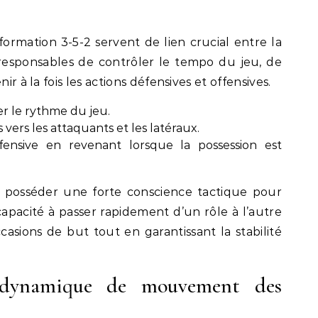
 formation 3-5-2 servent de lien crucial entre la
t responsables de contrôler le tempo du jeu, de
ir à la fois les actions défensives et offensives.
er le rythme du jeu.
 vers les attaquants et les latéraux.
ensive en revenant lorsque la possession est
t posséder une forte conscience tactique pour
 capacité à passer rapidement d’un rôle à l’autre
sions de but tout en garantissant la stabilité
 dynamique de mouvement des