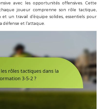
fensive avec les opportunités offensives. Cette
 chaque joueur comprenne son rôle tactique,
et un travail d’équipe solides, essentiels pour
la défense et l’attaque.