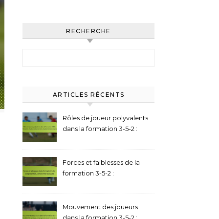
RECHERCHE
Search for:
ARTICLES RÉCENTS
Rôles de joueur polyvalents
dans la formation 3-5-2 :
Flexibilité, Multi-
positionnement,
Ajustements tactiques
Forces et faiblesses de la
formation 3-5-2 :
adaptabilité, compromis
tactiques
Mouvement des joueurs
dans la formation 3-5-2 :